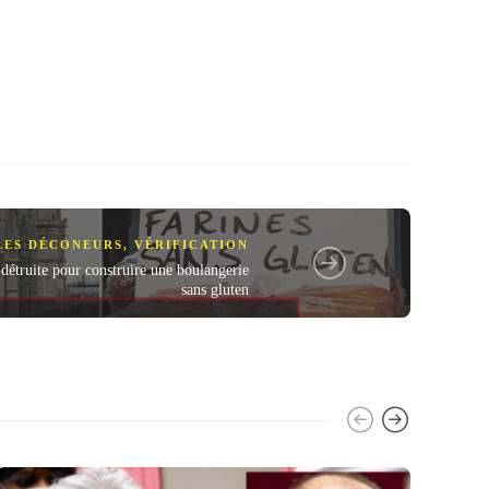
LES DÉCONEURS
,
VÉRIFICATION
étruite pour construire une boulangerie
sans gluten