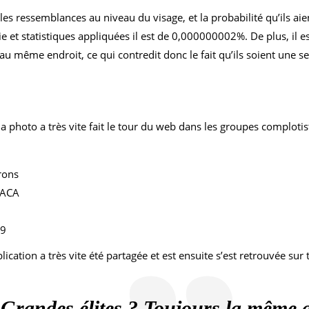
en les ressemblances au niveau du visage, et la probabilité qu’il
ogie et statistiques appliquées il est de 0,000000002%. De plus, 
u même endroit, ce qui contredit donc le fait qu’ils soient une 
 la photo a très vite fait le tour du web dans les groupes complot
rons
PACA
89
ation a très vite été partagée et est ensuite s’est retrouvée sur t
Grandes élites ? Toujours la même a