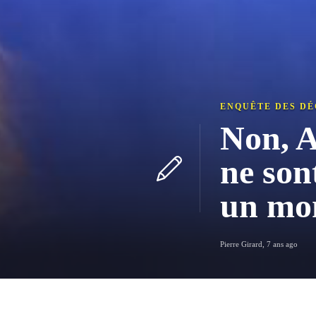
ENQUÊTE DES D
Non, 
ne son
un mo
Pierre Girard
,
7 ans ago