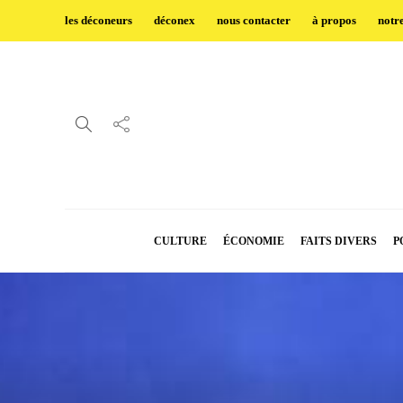
les déconeurs
déconex
nous contacter
à propos
notr
CULTURE
ÉCONOMIE
FAITS DIVERS
P