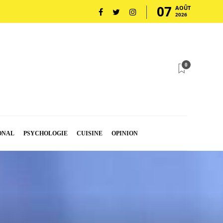
07
AOÛT
2026
0
ONAL
PSYCHOLOGIE
CUISINE
OPINION