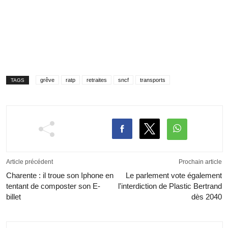
grêve
ratp
retraites
sncf
transports
TAGS
Article précédent
Prochain article
Charente : il troue son Iphone en
Le parlement vote également
tentant de composter son E-
l'interdiction de Plastic Bertrand
billet
dès 2040