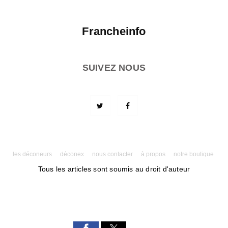
Francheinfo
SUIVEZ NOUS
les déconeurs
déconex
nous contacter
à propos
notre boutique
Tous les articles sont soumis au droit d'auteur
Powered by AMPforWP