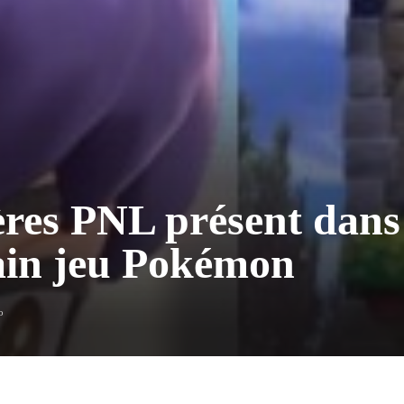
ères PNL présent dans
ain jeu Pokémon
o