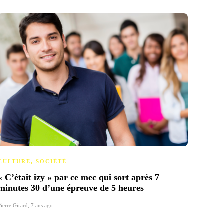
CULTURE
,
SOCIÉTÉ
SOCI
« C’était izy » par ce mec qui sort après 7
Convo
minutes 30 d’une épreuve de 5 heures
mot s
Pierre Girard
,
7 ans ago
Pierre Gi