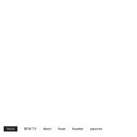
BFM TV
direct
fouet
fouetter
pauvres
TAGS