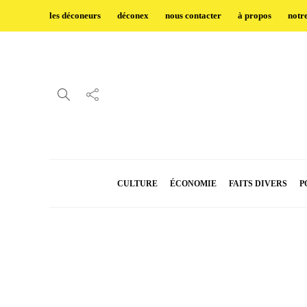
les déconeurs
déconex
nous contacter
à propos
notr
CULTURE
ÉCONOMIE
FAITS DIVERS
P