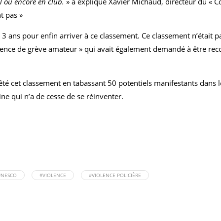
el ou encore en club.
» a expliqué Xavier Michaud, directeur du « Co
t pas »
 de 3 ans pour enfin arriver à ce classement. Ce classement n’étai
iolence de grève amateur » qui avait également demandé à être re
êté cet classement en tabassant 50 potentiels manifestants dans le
ne qui n’a de cesse de se réinventer.
UNESCO
#VIOLENCE
#VIOLENCE POLICIÈRE