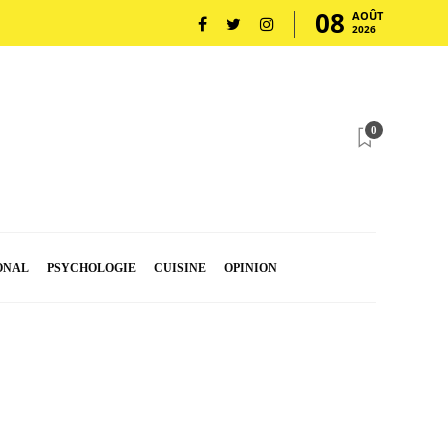
08
AOÛT
2026
0
ONAL
PSYCHOLOGIE
CUISINE
OPINION