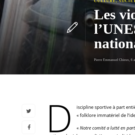
CULTURE
,
SOCIÉ
Les vio
l’UNES
nation
Pierre Emmanuel Chieux
,
6 
D
iscipline sportive à part en
« folklore immatériel de l’i
«
Notre comité a lutté en parte