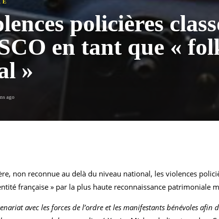
TÉ
lences policières class
CO en tant que « fol
al »
ans ago
tière, non reconnue au delà du niveau national, les violences poli
dentité française » par la plus haute reconnaissance patrimoniale 
nariat avec les forces de l’ordre et les manifestants bénévoles afin d