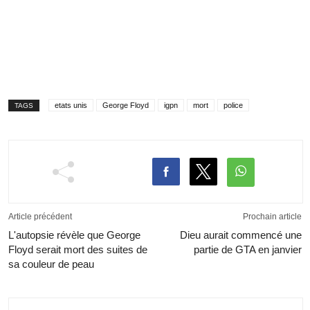
etats unis
George Floyd
igpn
mort
police
TAGS
Article précédent
Prochain article
L'autopsie révèle que George
Dieu aurait commencé une
Floyd serait mort des suites de
partie de GTA en janvier
sa couleur de peau