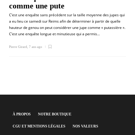
comme une pute
C’est une enquête sans précédent sur la taille moyenne des jupes qui
a eu lieu ce samedi sur Reims afin de déterminer à partir de quelle
hauteur de genou on peut considérer une jupe comme « putassière ».
C’est une enquête longue et minutieuse qui a permis…
Pierre Girard
,
7 ans ago
À PROPOS
NOTRE BOUTIQUE
CGU ET MENTIONS LÉGALES
NOS VALEURS