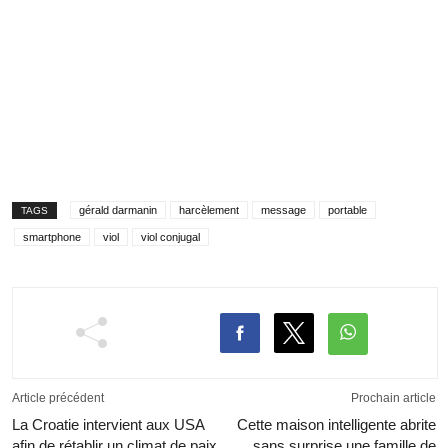
gérald darmanin
harcèlement
message
portable
TAGS
smartphone
viol
viol conjugal
Article précédent
Prochain article
La Croatie intervient aux USA
Cette maison intelligente abrite
afin de rétablir un climat de paix
sans surprise une famille de