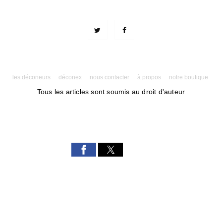
les déconeurs
déconex
nous contacter
à propos
notre boutique
Tous les articles sont soumis au droit d'auteur
Powered by AMPforWP