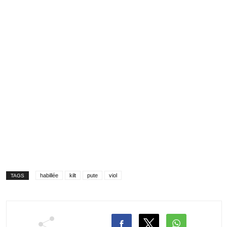
habillée
kilt
pute
viol
TAGS