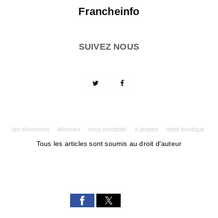
Francheinfo
SUIVEZ NOUS
les déconeurs
déconex
nous contacter
à propos
notre boutique
Tous les articles sont soumis au droit d'auteur
Powered by AMPforWP