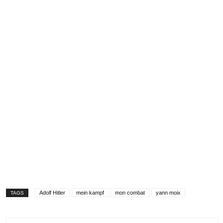
Adolf Hitler
mein kampf
mon combat
yann moix
TAGS