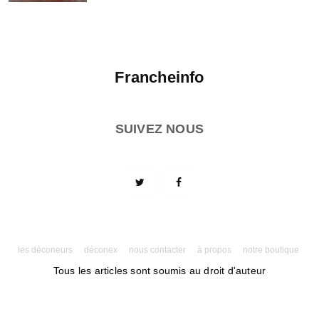
Francheinfo
SUIVEZ NOUS
les déconeurs
déconex
nous contacter
à propos
notre boutique
Tous les articles sont soumis au droit d'auteur
Powered by AMPforWP