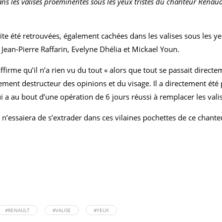
ns les valises proéminentes sous les yeux tristes du chanteur Renaud
e été retrouvées, également cachées dans les valises sous les 
 Jean-Pierre Raffarin, Evelyne Dhélia et Mickael Youn.
ffirme qu’il n’a rien vu du tout « alors que tout se passait directe
sement destructeur des opinions et du visage. Il a directement été
ui a au bout d’une opération de 6 jours réussi à remplacer les vali
n’essaiera de s’extrader dans ces vilaines pochettes de ce chante
#RENAULT
#VALISE
#YEUX