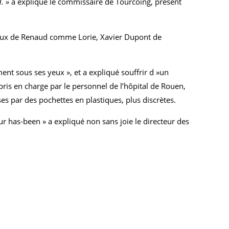
. »
a expliqué le commissaire de Tourcoing, présent
yeux de Renaud comme Lorie, Xavier Dupont de
ment sous ses yeux », et a expliqué souffrir d »un
 pris en charge par le personnel de l’hôpital de Rouen,
ses par des pochettes en plastiques, plus discrètes.
ur has-been » a expliqué non sans joie le directeur des