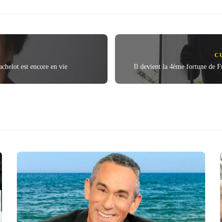
C
chelot est encore en vie
Il devient la 4ème fortune de F