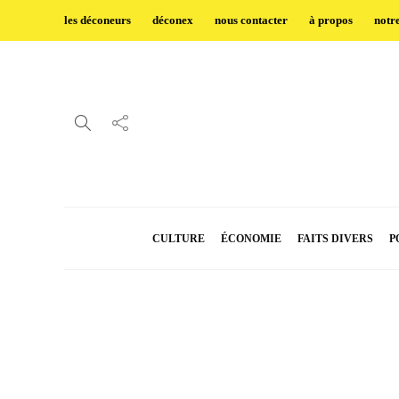
les déconeurs
déconex
nous contacter
à propos
notr
CULTURE
ÉCONOMIE
FAITS DIVERS
P