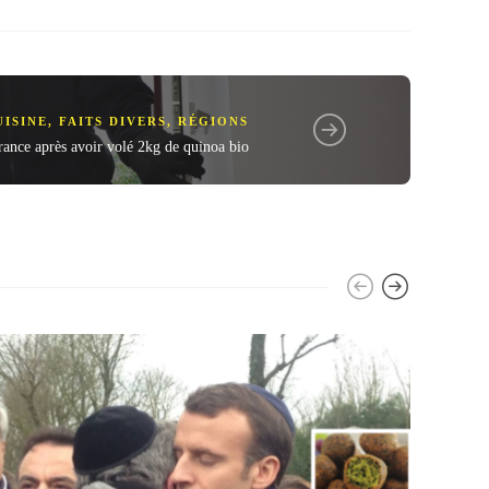
UISINE
,
FAITS DIVERS
,
RÉGIONS
rance après avoir volé 2kg de quinoa bio