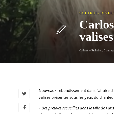
CULTURE
,
DIVER
Carlos
valise
Catherine Richelieu
,
6 ans ag
Nouveaux rebondissement dans l’affaire d’é
valises présentes sous les yeux du chanteu
« Des preuves recueillies dans la ville de P