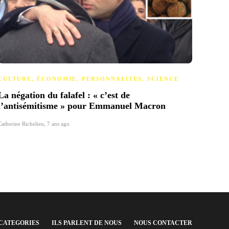
CULTURE
,
ÉCONOMIE
,
PERSONNALITÉS
,
SCIENCE
CULT
La négation du falafel : « c’est de
La gr
l’antisémitisme » pour Emmanuel Macron
guac
Catherine Richelieu
,
7 ans ago
Catherin
CATEGORIES
ILS PARLENT DE NOUS
NOUS CONTACTER