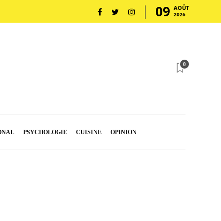
09
AOÛT
2026
0
ONAL
PSYCHOLOGIE
CUISINE
OPINION