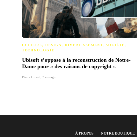
CULTURE
,
DESIGN
,
DIVERTISSEMENT
,
SOCIÉTÉ
,
TECHNOLOGIE
Ubisoft s’oppose à la reconstruction de Notre-
Dame pour « des raisons de copyright »
Pierre Girard
,
7 ans ago
À PROPOS
NOTRE BOUTIQUE