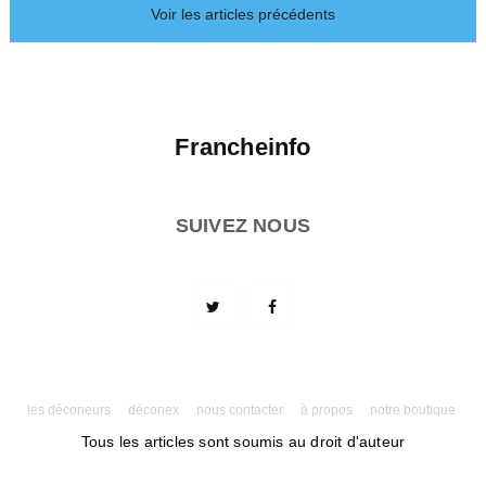
Voir les articles précédents
Francheinfo
SUIVEZ NOUS
les déconeurs
déconex
nous contacter
à propos
notre boutique
Tous les articles sont soumis au droit d'auteur