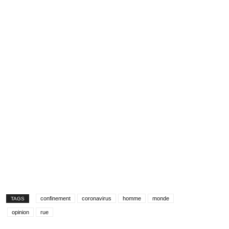
confinement
coronavirus
homme
monde
TAGS
opinion
rue