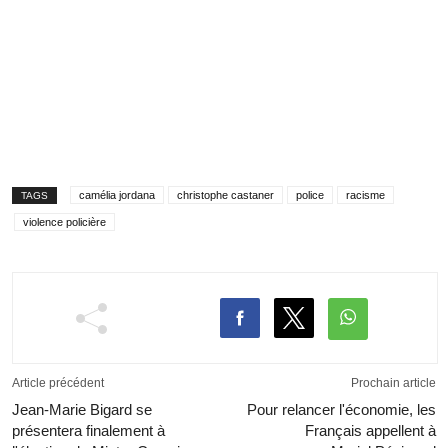
camélia jordana
christophe castaner
police
racisme
TAGS
violence policière
Article précédent
Prochain article
Jean-Marie Bigard se
Pour relancer l'économie, les
présentera finalement à
Français appellent à