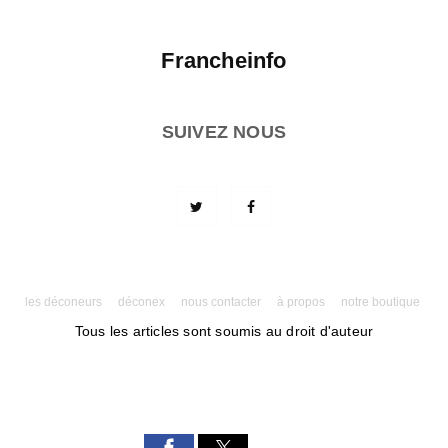
Francheinfo
SUIVEZ NOUS
les déconeurs
déconex
nous contacter
à propos
notre boutique
Tous les articles sont soumis au droit d'auteur
Powered by AMPforWP