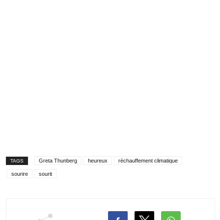
Greta Thunberg
heureux
réchauffement climatique
TAGS
sourire
sourit