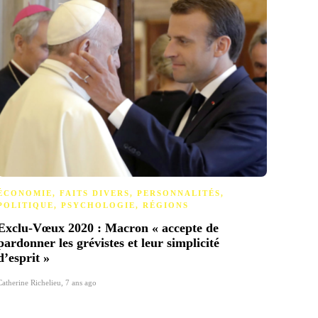
ÉCONOMIE
,
FAITS DIVERS
,
PERSONNALITÉS
,
ENVI
POLITIQUE
,
PSYCHOLOGIE
,
RÉGIONS
Rouen
Exclu-Vœux 2020 : Macron « accepte de
les a
pardonner les grévistes et leur simplicité
d’esprit »
Pierre Gi
Catherine Richelieu
,
7 ans ago