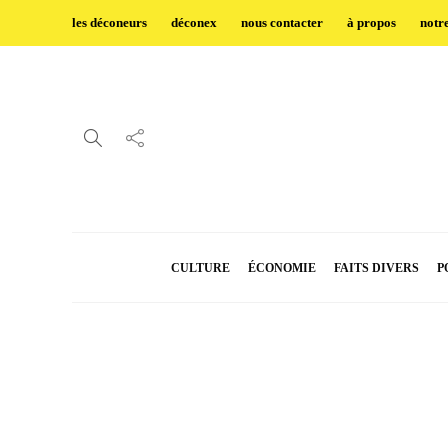
les déconeurs
déconex
nous contacter
à propos
notr
CULTURE
ÉCONOMIE
FAITS DIVERS
P