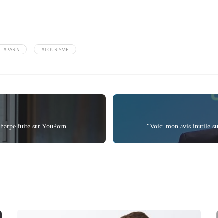
#PARIS
#TOURISME
charpe fuite sur YouPorn
"Voici mon avis inutile s