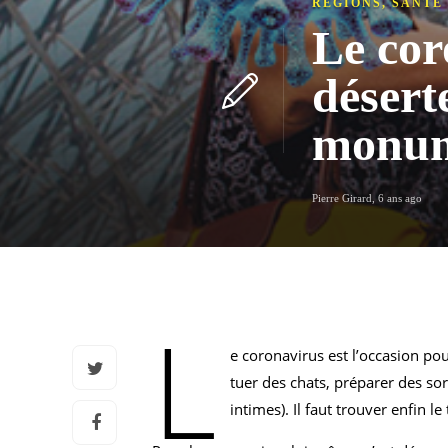
RÉGIONS
,
SANTÉ
Le cor
désert
monu
Pierre Girard
,
6 ans ago
L
e coronavirus est l’occasion po
tuer des chats, préparer des sor
intimes). Il faut trouver enfin 