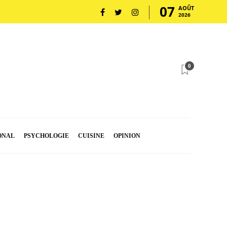
07
AOÛT
2026
0
ONAL
PSYCHOLOGIE
CUISINE
OPINION