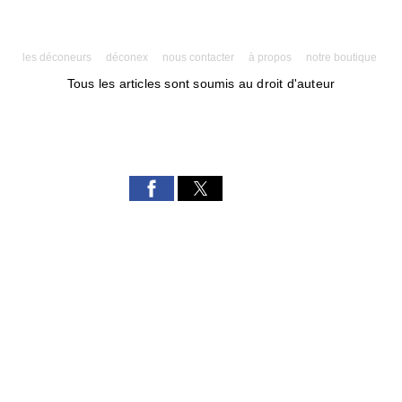
les déconeurs
déconex
nous contacter
à propos
notre boutique
Tous les articles sont soumis au droit d'auteur
Powered by AMPforWP