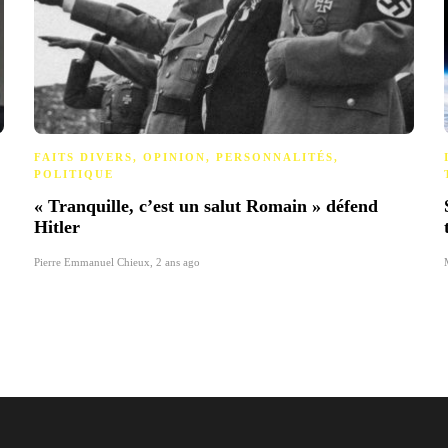
FAITS DIVERS
,
OPINION
,
PERSONNALITÉS
,
POLITIQUE
« Tranquille, c’est un salut Romain » défend
Hitler
Pierre Emmanuel Chieux
,
2 ans ago