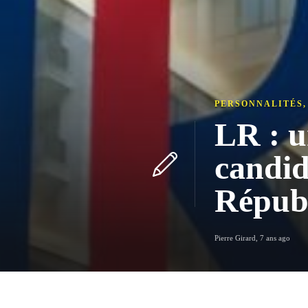
PERSONNALITÉS
LR : u
candid
Répub
Pierre Girard
,
7 ans ago