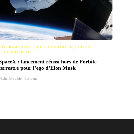
INTERNATIONAL
,
PERSONNALITÉS
,
SCIENCE
,
INTE
TECHNOLOGIE
Génoc
SpaceX : lancement réussi hors de l’orbite
« C’e
terrestre pour l’ego d’Elon Musk
Mac
Michel Drouihier
,
6 ans ago
Catherin