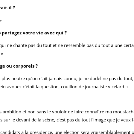
ait-il ?
»
 partagez votre vie avec qui ?
 qui ne chante pas du tout et ne ressemble pas du tout à une certa
 »
age ou corporels ?
plus neutre qu’on n’ait jamais connu, je ne dodeline pas du tout, m
n avouez c’était la question, couillon de journaliste vicelard. »
ans ambition et non sans le vouloir de faire connaître ma moustach
 sur le devant de la scène, c’est pas du tout l’image que je veux fa
andidats à la présidence, une élection sera vraisemblablement or