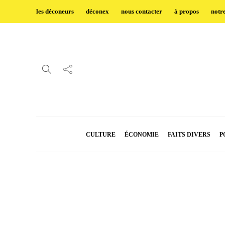
les déconeurs
déconex
nous contacter
à propos
notr
CULTURE
ÉCONOMIE
FAITS DIVERS
P