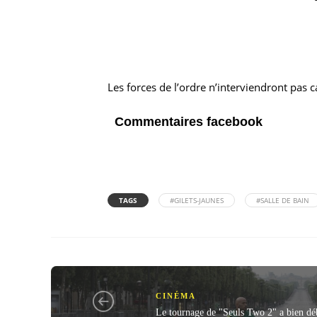
Les forces de l’ordre n’interviendront pas 
Commentaires facebook
TAGS
#GILETS-JAUNES
#SALLE DE BAIN
CINÉMA
Le tournage de "Seuls Two 2" a bien dé