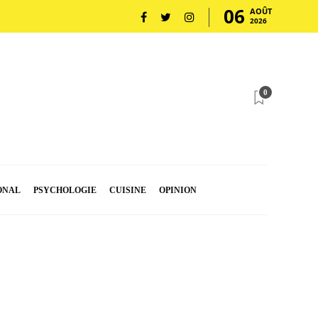
06
AOÛT
2026
0
ONAL
PSYCHOLOGIE
CUISINE
OPINION