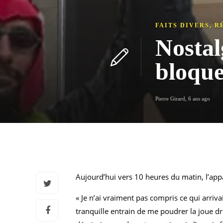
FAITS DIVERS
,
R
Nostal
bloque
Pierre Girard
,
6 ans ago
Aujourd’hui vers 10 heures du matin, l’appar
« Je n’ai vraiment pas compris ce qui arriva
tranquille entrain de me poudrer la joue dr