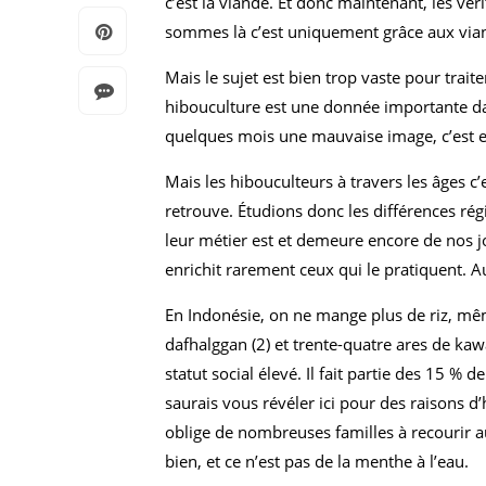
c’est la viande. Et donc maintenant, les vé
sommes là c’est uniquement grâce aux via
Mais le sujet est bien trop vaste pour trait
hibouculture est une donnée importante da
quelques mois une mauvaise image, c’est e
Mais les hibouculteurs à travers les âges c’
retrouve. Étudions donc les différences régi
leur métier est et demeure encore de nos jou
enrichit rarement ceux qui le pratiquent. A
En Indonésie, on ne mange plus de riz, mêm
dafhalggan (2) et trente-quatre ares de kaw
statut social élevé. Il fait partie des 15 % 
saurais vous révéler ici pour des raisons d
oblige de nombreuses familles à recourir au
bien, et ce n’est pas de la menthe à l’eau.