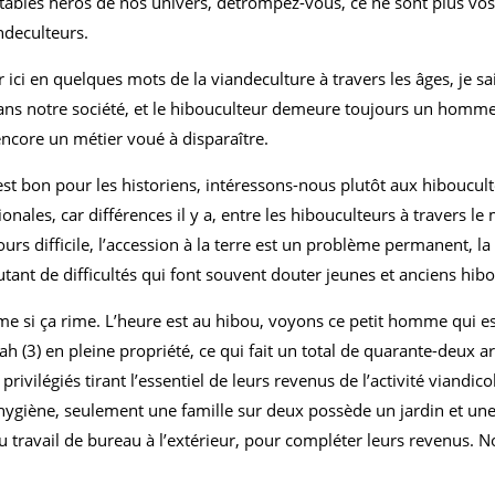
ritables héros de nos univers, détrompez-vous, ce ne sont plus vo
ndeculteurs.
er ici en quelques mots de la viandeculture à travers les âges, je sa
ns notre société, et le hibouculteur demeure toujours un homme
ncore un métier voué à disparaître.
est bon pour les historiens, intéressons-nous plutôt aux hiboucult
onales, car différences il y a, entre les hibouculteurs à travers l
rs difficile, l’accession à la terre est un problème permanent, la 
utant de difficultés qui font souvent douter jeunes et anciens hib
e si ça rime. L’heure est au hibou, voyons ce petit homme qui est
ah (3) en pleine propriété, ce qui fait un total de quarante-deux 
de privilégiés tirant l’essentiel de leurs revenus de l’activité viand
’hygiène, seulement une famille sur deux possède un jardin et une
 travail de bureau à l’extérieur, pour compléter leurs revenus. N