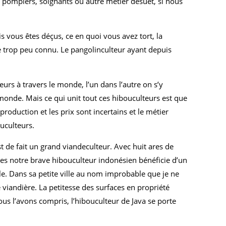
s pompiers, soignants ou autre métier désuet, si nous
is vous êtes déçus, ce en quoi vous avez tort, la
 trop peu connu. Le pangolinculteur ayant depuis
eurs à travers le monde, l’un dans l’autre on s’y
e monde. Mais ce qui unit tout ces hibouculteurs est que
production et les prix sont incertains et le métier
ouculteurs.
 de fait un grand viandeculteur. Avec huit ares de
ares notre brave hibouculteur indonésien bénéficie d’un
icole. Dans sa petite ville au nom improbable que je ne
 viandière. La petitesse des surfaces en propriété
ous l’avons compris, l’hibouculteur de Java se porte