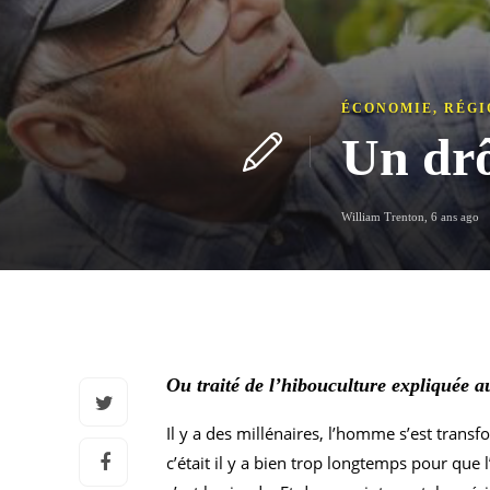
ÉCONOMIE
,
RÉGI
Un drô
William Trenton
,
6 ans ago
Ou traité de l’hibouculture expliquée a
Il y a des millénaires, l’homme s’est transfo
c’était il y a bien trop longtemps pour que