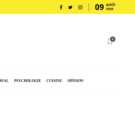
09
AOÛT
2026
0
ONAL
PSYCHOLOGIE
CUISINE
OPINION