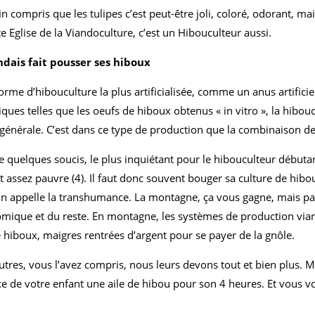
n compris que les tulipes c’est peut-être joli, coloré, odorant, m
te Eglise de la Viandoculture, c’est un Hibouculteur aussi.
dais fait pousser ses hiboux
rme d’hibouculture la plus artificialisée, comme un anus artificiel
iques telles que les oeufs de hiboux obtenus « in vitro », la hibouc
n générale. C’est dans ce type de production que la combinaison des 
uelques soucis, le plus inquiétant pour le hibouculteur débutant é
 assez pauvre (4). Il faut donc souvent bouger sa culture de hiboux,
’on appelle la transhumance. La montagne, ça vous gagne, mais pa
omique et du reste. En montagne, les systèmes de production viand
 hiboux, maigres rentrées d’argent pour se payer de la gnôle.
utres, vous l’avez compris, nous leurs devons tout et bien plus. 
ice de votre enfant une aile de hibou pour son 4 heures. Et vous 