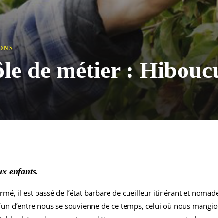
ONS
le de métier : Hibouc
ux enfants.
rmé, il est passé de l’état barbare de cueilleur itinérant et nomade
 l’un d’entre nous se souvienne de ce temps, celui où nous mangio