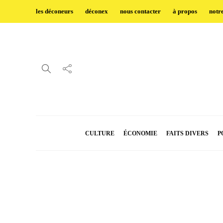
les déconeurs
déconex
nous contacter
à propos
notr
CULTURE
ÉCONOMIE
FAITS DIVERS
P