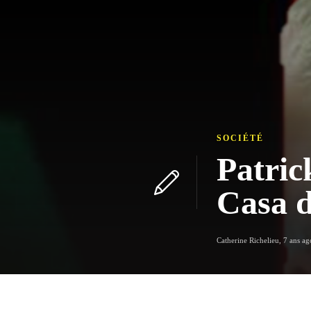
SOCIÉTÉ
Patric
Casa 
Catherine Richelieu
,
7 ans ag