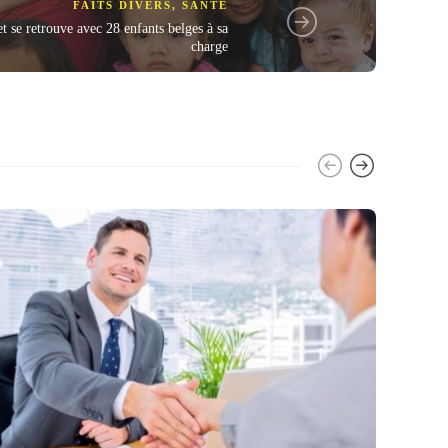
FAITS DIVERS
,
SANTÉ
t se retrouve avec 28 enfants belges à sa
charge