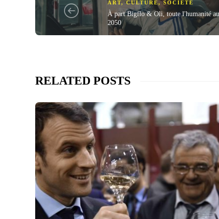
ART
,
CULTURE
,
SOCIÉTÉ
À part Bigflo & Oli, toute l'humanité aur
2050
RELATED POSTS