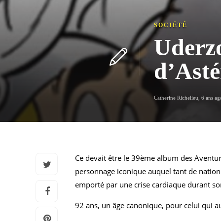
SOCIÉTÉ
Uderzo
d’Asté
Catherine Richelieu
,
6 ans ag
Ce devait être le 39ème album des Aventures 
personnage iconique auquel tant de national
emporté par une crise cardiaque durant s
92 ans, un âge canonique, pour celui qui a