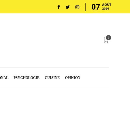
07
AOÛT
2026
0
ONAL
PSYCHOLOGIE
CUISINE
OPINION