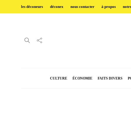
les déconeurs
déconex
nous contacter
à propos
notr
CULTURE
ÉCONOMIE
FAITS DIVERS
P