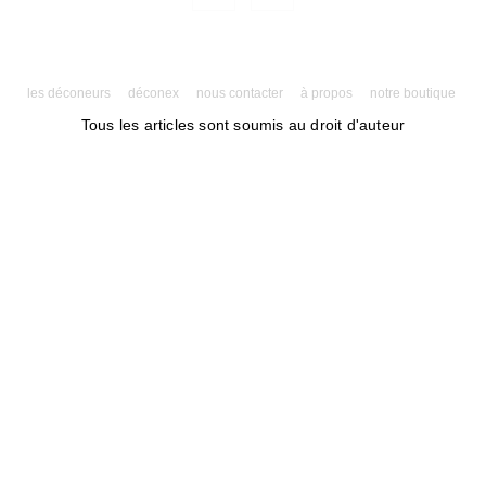
les déconeurs
déconex
nous contacter
à propos
notre boutique
Tous les articles sont soumis au droit d'auteur
Powered by AMPforWP