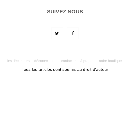
SUIVEZ NOUS
les déconeurs
déconex
nous contacter
à propos
notre boutique
Tous les articles sont soumis au droit d'auteur
Powered by AMPforWP