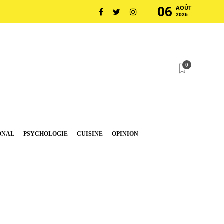
06
AOÛT
2026
0
ONAL
PSYCHOLOGIE
CUISINE
OPINION