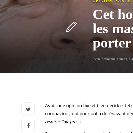
OPINION
,
SANTÉ
Cet ho
les ma
porte
Pierre Emmanuel Chieux
,
6 
Avoir une opinion fixe et bien décidée, tel
coronavirus, qui pourtant a dorénavant dé
respirer l’air pur. »