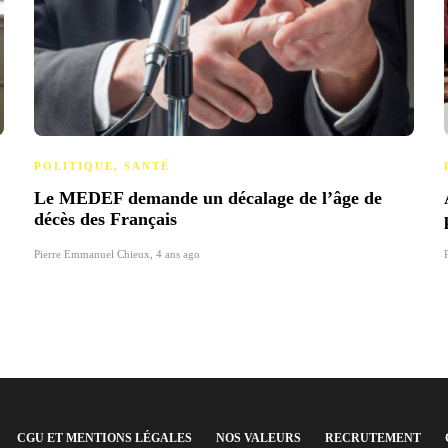
POLITIQUE
,
SANTÉ
Le MEDEF demande un décalage de l’âge de
décès des Français
Pierre Emmanuel Chieux
,
4 ans ago
CGU ET MENTIONS LÉGALES
NOS VALEURS
RECRUTEMENT