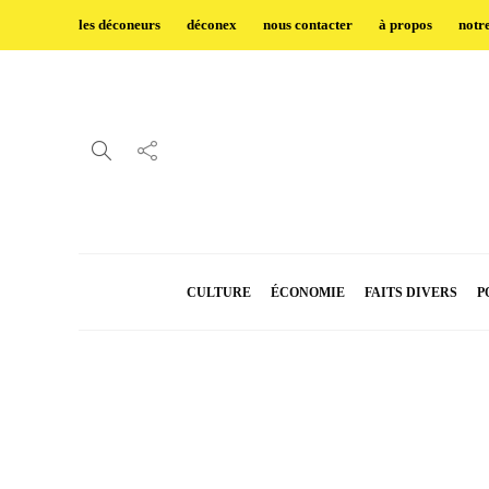
les déconeurs
déconex
nous contacter
à propos
notr
CULTURE
ÉCONOMIE
FAITS DIVERS
P