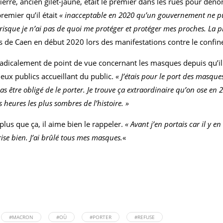
-Pierre, ancien gilet-jaune, était le premier dans les rues pour
remier qu’il était
« inacceptable en 2020 qu’un gouvernement ne pu
que je n’ai pas de quoi me protéger et protéger mes proches. La pr
es de Caen en début 2020 lors des manifestations contre le confi
 radicalement de point de vue concernant les masques depuis qu’il 
ux publics accueillant du public.
« J’étais pour le port des masque
 être obligé de le porter. Je trouve ça extraordinaire qu’on ose en 
es heures les plus sombres de l’histoire. »
plus que ça, il aime bien le rappeler.
« Avant j’en portais car il y en
brise bien. J’ai brûlé tous mes masques.
«
#MACRON
#OÙ
#PORTER
#REFUSE