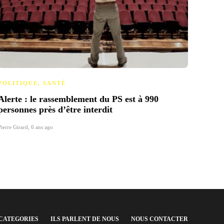
POLITIQUE
,
SANTÉ
POLI
Alerte : le rassemblement du PS est à 990
Casta
personnes près d’être interdit
coro
Pierre Girard
,
6 ans ago
Pierre Gi
CATEGORIES
ILS PARLENT DE NOUS
NOUS CONTACTER