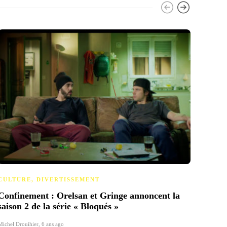
CULTURE
,
DIVERTISSEMENT
DIVE
Confinement : Orelsan et Gringe annoncent la
Aucun
saison 2 de la série « Bloqués »
bruta
Michel Drouihier
,
6 ans ago
Pierre Gi