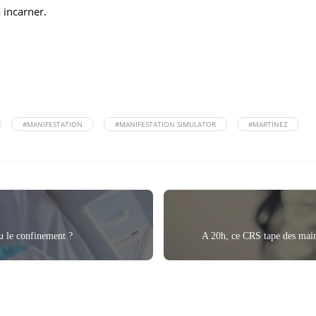
 incarner.
#MANIFESTATION
#MANIFESTATION SIMULATOR
#MARTINEZ
u le confinement ?
A 20h, ce CRS tape des main