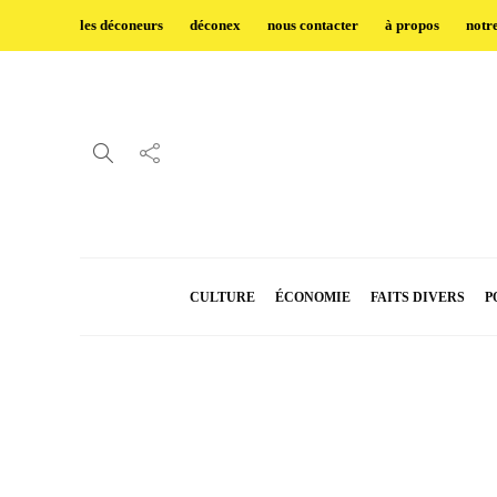
les déconeurs
déconex
nous contacter
à propos
notr
CULTURE
ÉCONOMIE
FAITS DIVERS
P