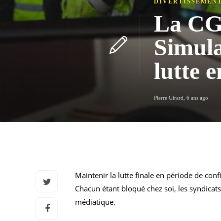
DIVERTISSEMEN
La CGT
Simula
lutte 
Pierre Girard
,
6 ans ago
Maintenir la lutte finale en période de con
Chacun étant bloqué chez soi, les syndicats
médiatique.