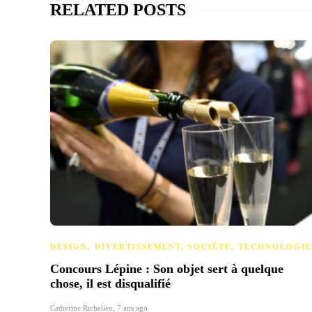
RELATED POSTS
DESIGN
,
DIVERTISSEMENT
,
SOCIÉTÉ
,
TECHNOLOGIE
Concours Lépine : Son objet sert à quelque
chose, il est disqualifié
Catherine Richelieu
,
7 ans ago