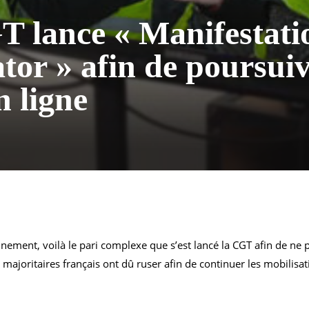
T
 lance « Manifestati
tor » afin de poursuiv
en ligne
finement, voilà le pari complexe que s’est lancé la CGT afin de ne
 majoritaires français ont dû ruser afin de continuer les mobilisat