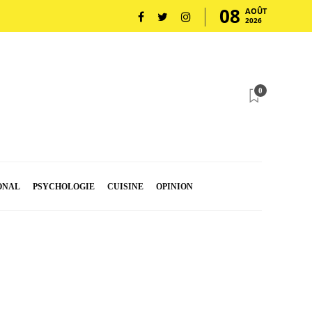
08
AOÛT
2026
0
ONAL
PSYCHOLOGIE
CUISINE
OPINION