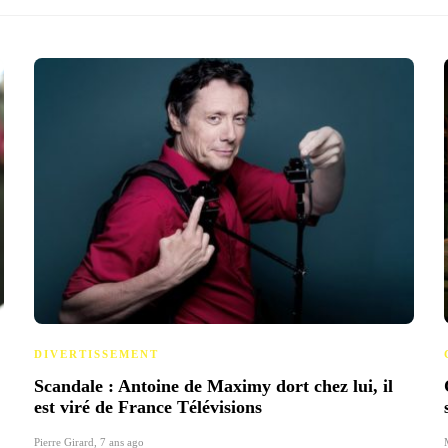
DIVERTISSEMENT
Scandale : Antoine de Maximy dort chez lui, il
est viré de France Télévisions
Pierre Girard
,
7 ans ago