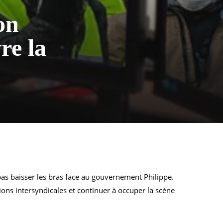
on
re la
 pas baisser les bras face au gouvernement Philippe.
ions intersyndicales et continuer à occuper la scène