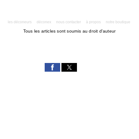
les déconeurs
déconex
nous contacter
à propos
notre boutique
Tous les articles sont soumis au droit d'auteur
Powered by AMPforWP