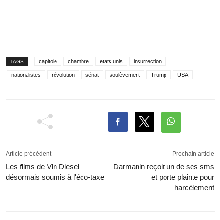
capitole
chambre
etats unis
insurrection
TAGS
nationalistes
révolution
sénat
soulèvement
Trump
USA
Article précédent
Prochain article
Les films de Vin Diesel
Darmanin reçoit un de ses sms
désormais soumis à l'éco-taxe
et porte plainte pour
harcèlement