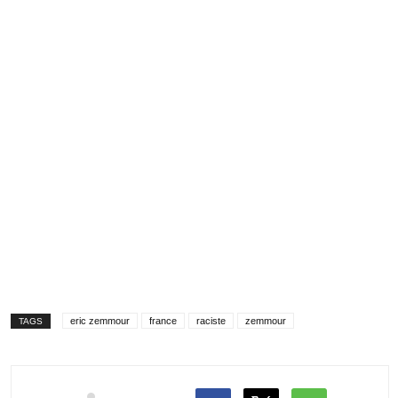
eric zemmour
france
raciste
zemmour
TAGS