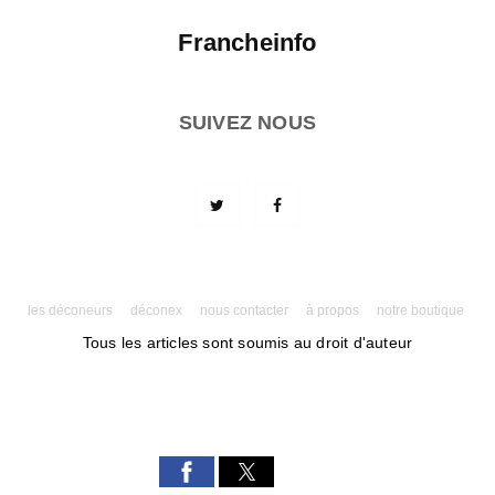
Francheinfo
SUIVEZ NOUS
les déconeurs
déconex
nous contacter
à propos
notre boutique
Tous les articles sont soumis au droit d'auteur
Powered by AMPforWP