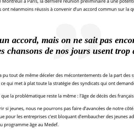
Montreuil à Paris, la dernière réunion préliminaire à une potenti
Ils ont néanmoins réussis à convenir d’un accord commun sur la quan
n accord, mais on ne sait pas encore
es chansons de nos jours usent trop de
a pu tout de même déceler des mécontentements de la part des syn
, ce qui met à plat toute la stratégie des syndicats qui ont deman
é que la problématique reste la même : l’âge de décès des français
ir si jeunes, nous ne pourrons pas faire d’avancées de notre côté. 6
e pour les entreprises c’est bloquant d’embaucher des jeunes ad
 du programme âge au Medef.