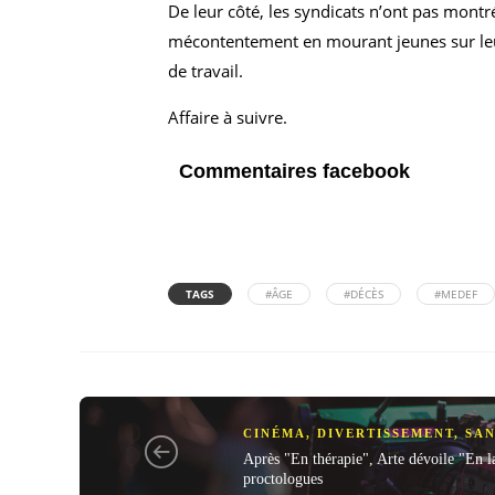
De leur côté, les syndicats n’ont pas mon
mécontentement en mourant jeunes sur leur 
de travail.
Affaire à suivre.
Commentaires facebook
TAGS
#ÂGE
#DÉCÈS
#MEDEF
CINÉMA
,
DIVERTISSEMENT
,
SA
Après "En thérapie", Arte dévoile "En l
proctologues