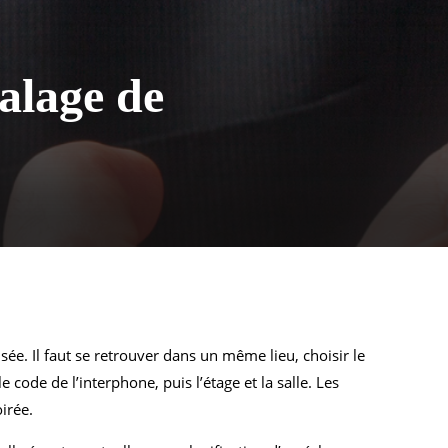
lage de
ée. Il faut se retrouver dans un même lieu, choisir le
 code de l’interphone, puis l’étage et la salle. Les
irée.