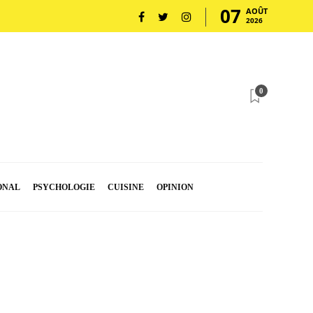
07
AOÛT
2026
0
ONAL
PSYCHOLOGIE
CUISINE
OPINION