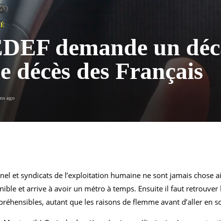
TÉ
DEF demande un déca
de décès des Français
ans ago
el et syndicats de l’exploitation humaine ne sont jamais chose ais
ble et arrive à avoir un métro à temps. Ensuite il faut retrouver le
réhensibles, autant que les raisons de flemme avant d’aller en so