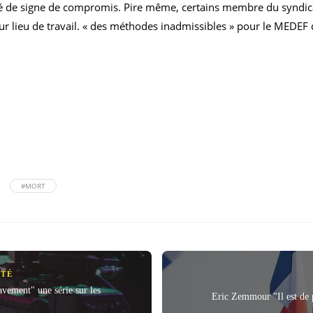
tré de signe de compromis. Pire même, certains membre du syndi
lieu de travail. « des méthodes inadmissibles » pour le MEDEF qui
#MORT
NTÉ
avement" une série sur les
Eric Zemmour "Il est de p