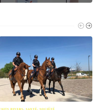
FAITS DIVERS
,
SANTÉ
,
SOCIÉTÉ
ÉCON