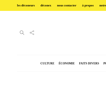
les déconeurs
déconex
nous contacter
à propos
notr
CULTURE
ÉCONOMIE
FAITS DIVERS
P