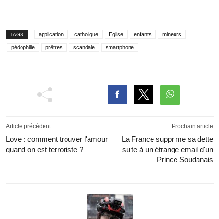
application
catholique
Eglise
enfants
mineurs
TAGS
pédophilie
prêtres
scandale
smartphone
Article précédent
Prochain article
Love : comment trouver l'amour
La France supprime sa dette
quand on est terroriste ?
suite à un étrange email d'un
Prince Soudanais