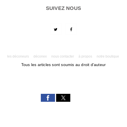
SUIVEZ NOUS
les déconeurs
déconex
nous contacter
à propos
notre boutique
Tous les articles sont soumis au droit d'auteur
Powered by AMPforWP