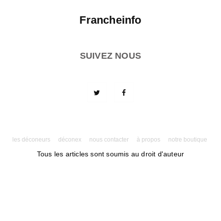
Francheinfo
SUIVEZ NOUS
les déconeurs
déconex
nous contacter
à propos
notre boutique
Tous les articles sont soumis au droit d'auteur
Powered by AMPforWP