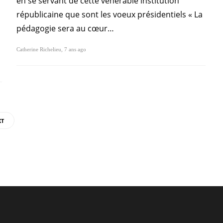
en se servant de cette vénérable institution
républicaine que sont les voeux présidentiels « La
pédagogie sera au cœur…
Catherine Richelieu
,
7 ans ago
XT