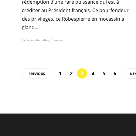
rédemption d’une rare puissance qui est à
créditer au Président français. Ce pourfendeur
des privilèges, ce Robespierre en mocassin à
gland,…
Catherine Richelieu
,
7 ans ago
1
2
3
4
5
6
PREVIOUS
NE