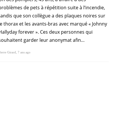
problèmes de pets à répétition suite à l’incendie,
tandis que son collègue a des plaques noires sur
le thorax et les avants-bras avec marqué « Johnny
Hallyday forever ». Ces deux personnes qui
souhaitent garder leur anonymat afin…
ierre Girard
,
7 ans ago