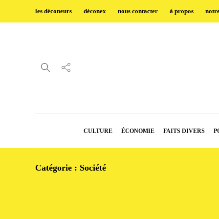
les déconeurs
déconex
nous contacter
à propos
notr
CULTURE
ÉCONOMIE
FAITS DIVERS
P
Catégorie :
Société