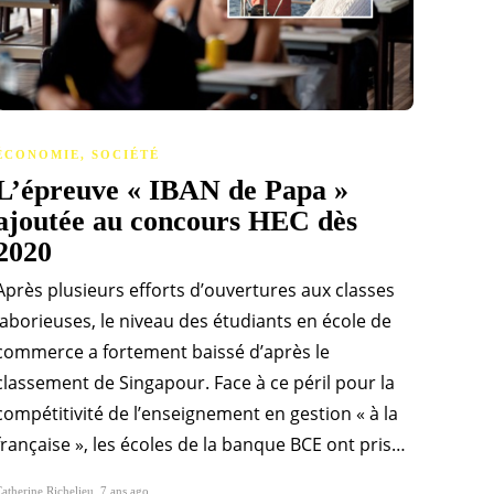
ÉCONOMIE
,
SOCIÉTÉ
L’épreuve « IBAN de Papa »
ajoutée au concours HEC dès
2020
Après plusieurs efforts d’ouvertures aux classes
laborieuses, le niveau des étudiants en école de
commerce a fortement baissé d’après le
classement de Singapour. Face à ce péril pour la
compétitivité de l’enseignement en gestion « à la
française », les écoles de la banque BCE ont pris…
atherine Richelieu
,
7 ans ago