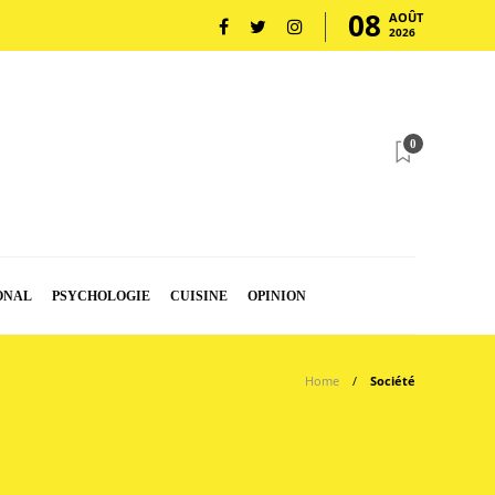
08
AOÛT
2026
0
ONAL
PSYCHOLOGIE
CUISINE
OPINION
Home
Société