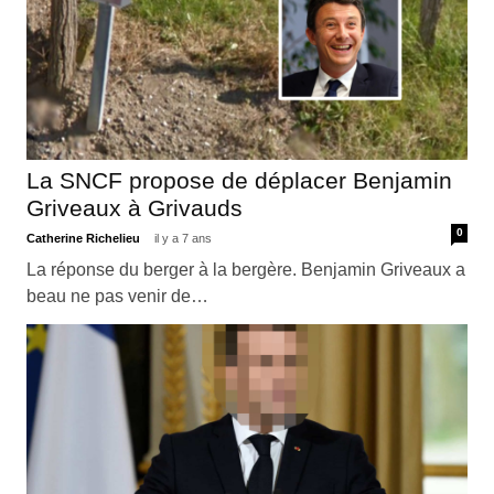
La SNCF propose de déplacer Benjamin
Griveaux à Grivauds
0
Catherine Richelieu
il y a 7 ans
La réponse du berger à la bergère. Benjamin Griveaux a
beau ne pas venir de…