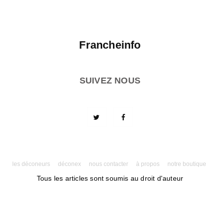
Francheinfo
SUIVEZ NOUS
les déconeurs
déconex
nous contacter
à propos
notre boutique
Tous les articles sont soumis au droit d'auteur
Powered by AMPforWP