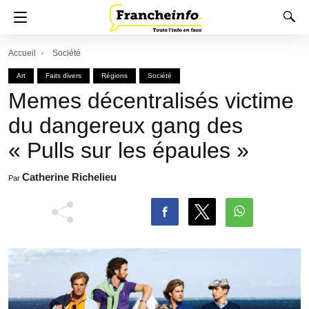
Accueil
Société
Art
Faits divers
Régions
Société
Memes décentralisés victime
du dangereux gang des
« Pulls sur les épaules »
Catherine Richelieu
Par