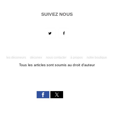
SUIVEZ NOUS
les déconeurs
déconex
nous contacter
à propos
notre boutique
Tous les articles sont soumis au droit d'auteur
Powered by AMPforWP