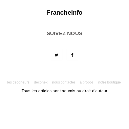
Francheinfo
SUIVEZ NOUS
les déconeurs
déconex
nous contacter
à propos
notre boutique
Tous les articles sont soumis au droit d'auteur
Powered by AMPforWP